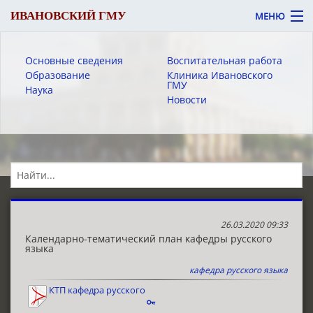
ИВАНОВСКИЙ ГМУ
МЕНЮ
Основные сведения
Воспитательная работа
Образование
Клиника Ивановского
ГМУ
Наука
Новости
Вход
Версия для слабовидящих
Об университете
Абитуриенту
Обучающемуся
26.03.2020 09:33
Календарно-тематический план кафедры русского
языка
Сотруднику
кафедра русского языка
Пациенту
КТП кафедра русского
языка
ЭИОС