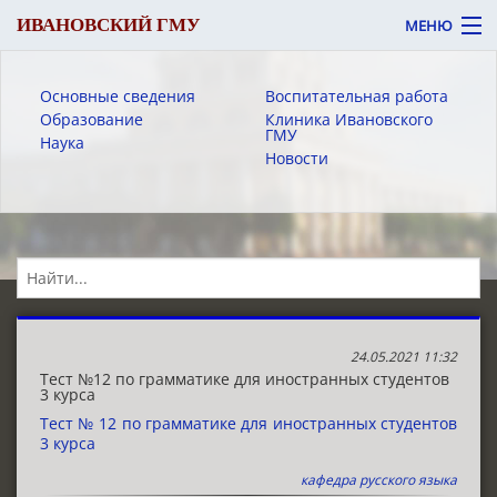
ИВАНОВСКИЙ ГМУ
МЕНЮ
Основные сведения
Воспитательная работа
Образование
Клиника Ивановского
ГМУ
Наука
Новости
Вход
Версия для слабовидящих
Об университете
Абитуриенту
Обучающемуся
24.05.2021 11:32
Тест №12 по грамматике для иностранных студентов
3 курса
Сотруднику
Тест № 12 по грамматике для иностранных студентов
3 курса
Пациенту
кафедра русского языка
ЭИОС