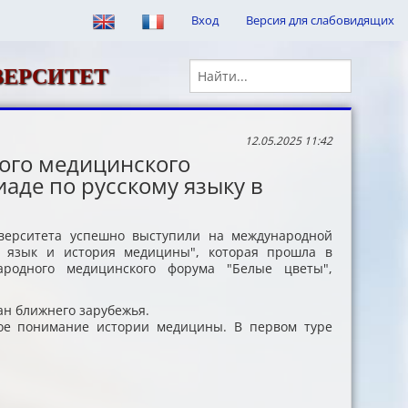
Вход
Версия для слабовидящих
кументы
ВЕРСИТЕТ
ния услуг медицинскими организациями в амбулаторных (стационарных
урсы
12.05.2025 11:42
едитации
 портал
ого медицинского
аде по русскому языку в
остей
иотечная система
тфолио
иверситета успешно выступили на международной
й язык и история медицины", которая прошла в
бинет
ародного медицинского форума "Белые цветы",
реда
еятельности
ан ближнего зарубежья.
кое понимание истории медицины. В первом туре