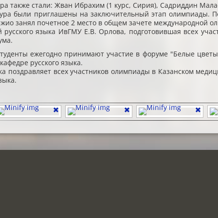
а также стали: Жван Ибрахим (1 курс, Сирия), Садриддин Малаев
еятельность
тудентов
Этический комитет
тура были приглашены на заключительный этап олимпиады. По
жио занял почетное 2 место в общем зачете международной ол
 русского языка ИвГМУ Е.В. Орлова, подготовившая всех уча
а (перевода) обучающихся
итационно-симуляционный центр
Отдел организации научных исследований и инноваци
ума.
туденты ежегодно принимают участие в форуме "Белые цветы"
ство
дуальное психологическое консультирование
Порядок и случаи перехода с платного обучения
 кафедре русского языка.
ка поздравляет всех участников олимпиады в Казанском меди
азовательной организации
ы
зыка.
 и требования
нты по основным вопросам образовательной деятельности
ий учет
итация специалистов