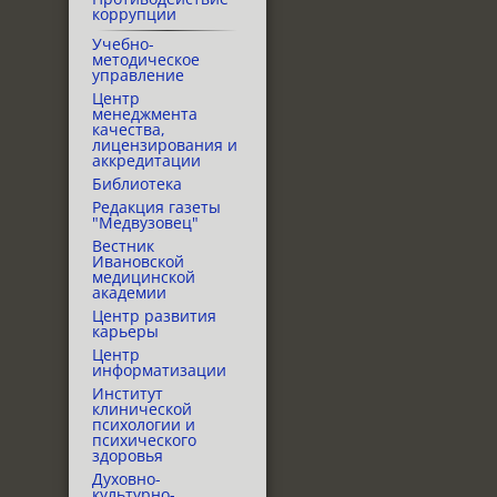
коррупции
Учебно-
методическое
управление
Центр
менеджмента
качества,
лицензирования и
аккредитации
Библиотека
Редакция газеты
"Медвузовец"
Вестник
Ивановской
медицинской
академии
Центр развития
карьеры
Центр
информатизации
Институт
клинической
психологии и
психического
здоровья
Духовно-
культурно-