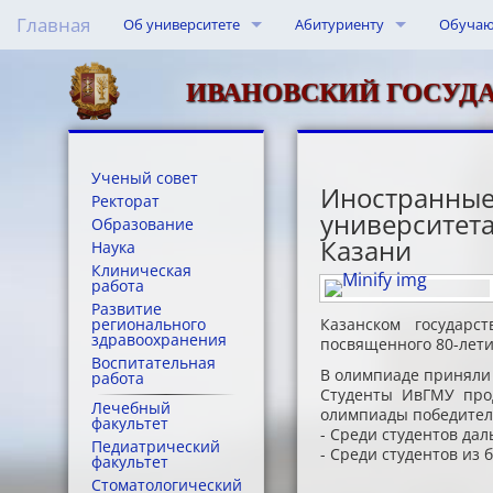
Главная
Об университете
Абитуриенту
Обуча
Сведения об образовательной организации
Основные сведения
Приемная кампания
Приемн
Студент
ИВАНОВСКИЙ ГОСУД
Условия обучения лиц с ограниченными возможнос
Структура и органы управл
Довузовская подготовка
Прием н
Ордина
Основные документы
Документы
Информация для иностранн
Восста
Аспира
Ученый совет
Иностранные
Ректорат
университета
Контакты и реквизиты
Образование
Information for Foreigners
Прием 
Центр 
Образование
Казани
Наука
Клиническая
Структура
Руководство
Межрегиональная олимпиад
Прием 
Комисс
работа
Развитие
История
Педагогический состав
Прием 
Библио
регионального
Казанском государс
здравоохранения
посвященного 80-лет
Воспитательная
Музей университета
Материально-техническое о
Социал
В олимпиаде приняли 
работа
Студенты ИвГМУ про
Лечебный
олимпиады победител
Стипендии и меры поддерж
Допуск 
факультет
- Среди студентов дал
Педиатрический
- Среди студентов из 
факультет
Платные образовательные у
Научно
Стоматологический